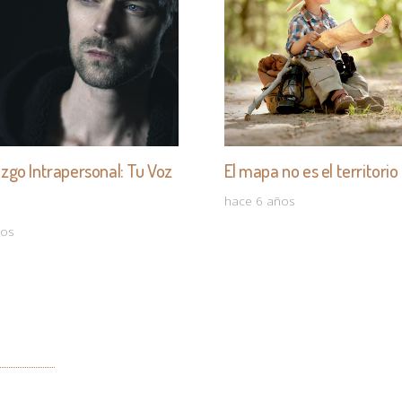
azgo Intrapersonal: Tu Voz
El mapa no es el territorio
hace 6 años
ños