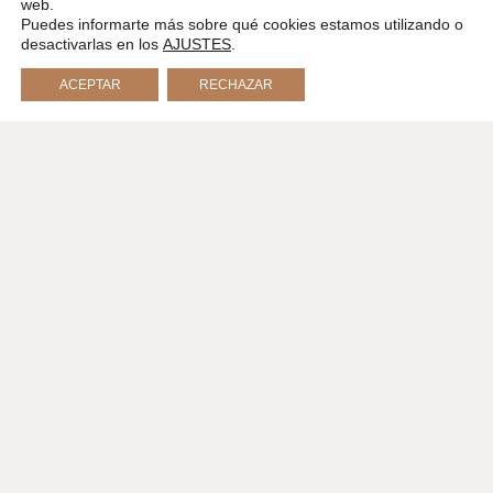
web.
Puedes informarte más sobre qué cookies estamos utilizando o
desactivarlas en los
AJUSTES
.
ACEPTAR
RECHAZAR
El entrenamiento mental
hace 7 años