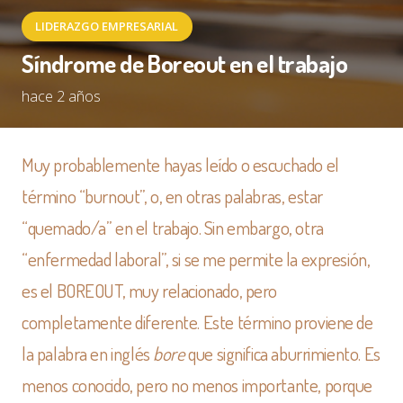
LIDERAZGO EMPRESARIAL
Síndrome de Boreout en el trabajo
hace 2 años
Muy probablemente hayas leído o escuchado el
término “burnout”, o, en otras palabras, estar
“quemado/a” en el trabajo. Sin embargo, otra
“enfermedad laboral”, si se me permite la expresión,
es el BOREOUT, muy relacionado, pero
completamente diferente. Este término proviene de
la palabra en inglés
bore
que significa aburrimiento. Es
menos conocido, pero no menos importante, porque