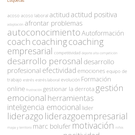
Etiquetas
actitud positiva
actitud
acoso
acoso laboral
afrontar problemas
adaptación
autoconocimiento
Autoformación
coach
coaching
coaching
empresarial
competitividad
deporte alta competición
desarrollo perosnal
desarrollo
efectividad
profesional
emociones
equipo de
Formación
trabajo
evolución
estrés
estrés laboral
gestión
online
gestionar la derrota
frustración
emocional
herramientas
inteligencia emocional
lider
liderazgo
liderazgoempresarial
motivación
marc bolufer
mapa y territorio
niños