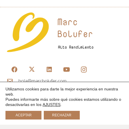
hola@marcbolufer.com
+34 619 82 27 21
Utilizamos cookies para darte la mejor experiencia en nuestra
web.
Puedes informarte más sobre qué cookies estamos utilizando o
Últimos artículos
desactivarlas en los
AJUSTES
.
Síndrome del impostor en equipos: cuando el talento
ACEPTAR
RECHAZAR
colectivo no cree en sí mismo