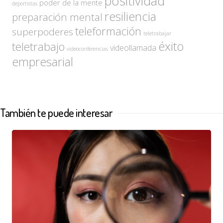
positividad
poder de la mente
deportistas
resiliencia
preparación mental
teleformación
superpoderes
teletrabajar
éxito
teletrabajo
videollamada
videoconferencias
empresarial
También te puede interesar