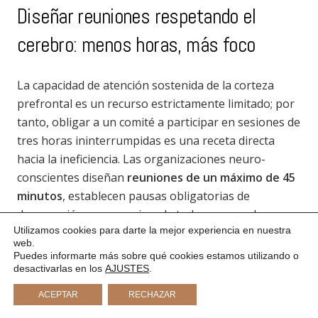
Diseñar reuniones respetando el
cerebro: menos horas, más foco
La capacidad de atención sostenida de la corteza
prefrontal es un recurso estrictamente limitado; por
tanto, obligar a un comité a participar en sesiones de
tres horas ininterrumpidas es una receta directa
hacia la ineficiencia. Las organizaciones neuro-
conscientes diseñan
reuniones de un máximo de 45
minutos
, establecen pausas obligatorias de
desconexión y, por encima de todo, separan los
Utilizamos cookies para darte la mejor experiencia en nuestra
procesos cognitivos: la fase de ideación creativa
web.
requiere circuitos neuronales completamente
Puedes informarte más sobre qué cookies estamos utilizando o
distintos a la fase de evaluación de costes, por lo que
desactivarlas en los
AJUSTES
.
jamás deben mezclarse en el mismo espacio de
ACEPTAR
RECHAZAR
trabajo.