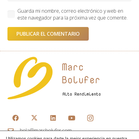
Guarda mi nombre, correo electrónico y web en
este navegador para la próxima vez que comente.
PUBLICAR EL COMENTARIO
hola@marcbolufer.com
+34 619 82 27 21
Utilizamos cookies para darte la mejor experiencia en nuestra