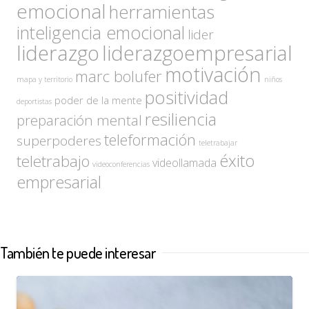
emocional
herramientas
inteligencia emocional
lider
liderazgo
liderazgoempresarial
motivación
marc bolufer
mapa y territorio
niños
positividad
poder de la mente
deportistas
resiliencia
preparación mental
teleformación
superpoderes
teletrabajar
éxito
teletrabajo
videollamada
videoconferencias
empresarial
También te puede interesar