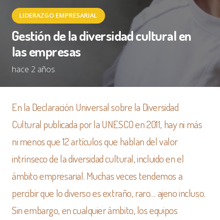
LIDERAZGO EMPRESARIAL
Gestión de la diversidad cultural en
las empresas
hace 2 años
En la Declaración Universal sobre la Diversidad
Cultural publicada por la UNESCO en 2011, hay ni más
ni menos que 12 artículos que hablan del valor
intrínseco de la diversidad cultural, incluido en el
ámbito empresarial. Muchas veces tendemos a
percibir que lo diverso es extraño, raro… ajeno incluso.
Sin embargo, en cualquier ámbito, los equipos