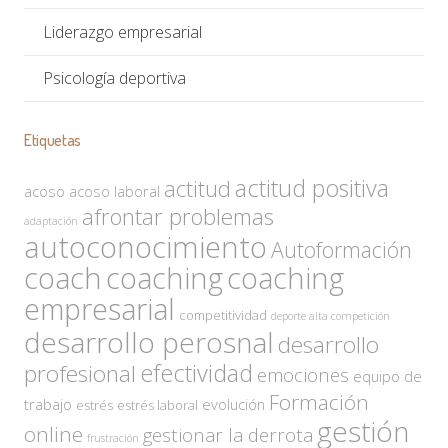
Liderazgo empresarial
Psicología deportiva
Etiquetas
actitud positiva
actitud
acoso
acoso laboral
afrontar problemas
adaptación
autoconocimiento
Autoformación
coach
coaching
coaching
empresarial
competitividad
deporte alta competición
desarrollo perosnal
desarrollo
efectividad
profesional
emociones
equipo de
Formación
trabajo
evolución
estrés
estrés laboral
gestión
online
gestionar la derrota
frustración