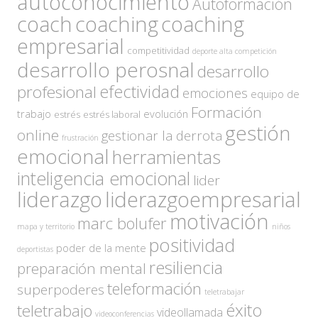
autoconocimiento
Autoformación
coach
coaching
coaching
empresarial
competitividad
deporte alta competición
desarrollo perosnal
desarrollo
efectividad
profesional
emociones
equipo de
Formación
trabajo
evolución
estrés
estrés laboral
gestión
online
gestionar la derrota
frustración
emocional
herramientas
inteligencia emocional
lider
liderazgo
liderazgoempresarial
motivación
marc bolufer
mapa y territorio
niños
positividad
poder de la mente
deportistas
resiliencia
preparación mental
teleformación
superpoderes
teletrabajar
éxito
teletrabajo
videollamada
videoconferencias