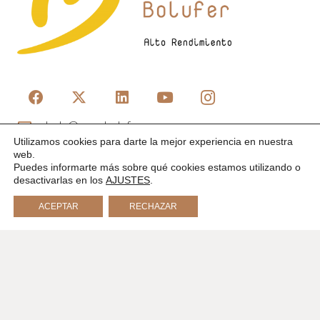
hola@marcbolufer.com
Utilizamos cookies para darte la mejor experiencia en nuestra
+34 619 82 27 21
web.
Puedes informarte más sobre qué cookies estamos utilizando o
Últimos artículos
desactivarlas en los
AJUSTES
.
ACEPTAR
RECHAZAR
Síndrome del impostor en equipos: cuando el talento
colectivo no cree en sí mismo
Neuro-liderazgo: cómo tomar mejores decisiones
empresariales usando la ciencia del cerebro
©2019
Marc Bolufer
|
Alto Rendimiento
Diseñado por:
ValeWeb