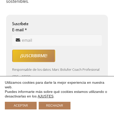
sostenibles.
Suscríbete
E-mail *
Responsable de los datos: Marc Bolufer Coach Profesional
CPC – 10339
Utilizamos cookies para darte la mejor experiencia en nuestra
Finalidad: Gestionar los comentarios y solicitud de
web.
información
Puedes informarte más sobre qué cookies estamos utilizando o
desactivarlas en los
AJUSTES
.
Legitimación: Tu consentimiento expreso.
Destinatarios: No se cederán datos a terceros, salvo
ACEPTAR
RECHAZAR
obligación legal. Ver nuestra política de privacidad.