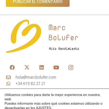
PUBLICAR EL COMENTARIO
hola@marcbolufer.com
+34 619 82 27 21
Utilizamos cookies para darte la mejor experiencia en nuestra
Últimos artículos
web.
Puedes informarte más sobre qué cookies estamos utilizando o
Síndrome del impostor en equipos: cuando el talento
desactivarlas en los
AJUSTES
.