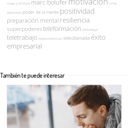
motivación
marc bolufer
mapa y territorio
niños
positividad
poder de la mente
deportistas
resiliencia
preparación mental
teleformación
superpoderes
teletrabajar
éxito
teletrabajo
videollamada
videoconferencias
empresarial
También te puede interesar