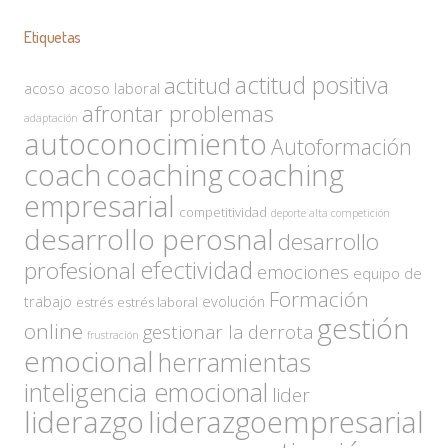
Etiquetas
actitud positiva
actitud
acoso
acoso laboral
afrontar problemas
adaptación
autoconocimiento
Autoformación
coach
coaching
coaching
empresarial
competitividad
deporte alta competición
desarrollo perosnal
desarrollo
efectividad
profesional
emociones
equipo de
Formación
trabajo
evolución
estrés
estrés laboral
gestión
online
gestionar la derrota
frustración
emocional
herramientas
inteligencia emocional
lider
liderazgo
liderazgoempresarial